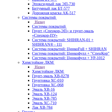
Эпоксидный лак ЭП-730
Битумный лак БТ-577
Дорожная краска АК-517
Системы покрытий
Назад
Системы покрытий
Грунт «Спецкор-ЭП» и грунт-эмаль
«Спецкор-ПУ»
Система покрытий: SHIHRAN-01 +
SHIHRAN® - 111
Система покрытий: ЦинкоFull + SHIHRAN
Система покрытий: Цинкофулл + "СпецКор"
Система покрытий: Цинкофулл + УР-1012
Химстойкие ЛКМ
Назад
Химстойкие ЛКМ
Грунт-эмаль ХВ-0278
Грунтовка ХС-010
Грунтовка ХС-068
Эмаль ХВ-16
Эмаль ХВ-124
Эмаль ХВ-785
Эмаль ХС-710
Лак ХВ-784
Грунты