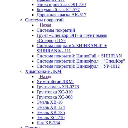
Эпоксидный лак ЭП-730
Битумный лак БТ-577
Дорожная краска АК-517
Системы покрытий
Назад
Системы покрытий
Грунт «Спецкор-ЭП» и грунт-эмаль
«Спецкор-ПУ»
Система покрытий: SHIHRAN-01 +
SHIHRAN® - 111
Система покрытий: ЦинкоFull + SHIHRAN
Система покрытий: Цинкофулл + "СпецКор"
Система покрытий: Цинкофулл + УР-1012
Химстойкие ЛКМ
Назад
Химстойкие ЛКМ
Грунт-эмаль ХВ-0278
Грунтовка ХС-010
Грунтовка ХС-068
Эмаль ХВ-16
Эмаль ХВ-124
Эмаль ХВ-785
Эмаль ХС-710
Лак ХВ-784
Грунты