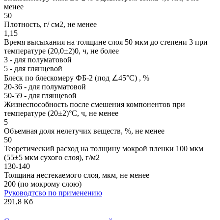
менее
50
Плотность, г/ см2, не менее
1,15
Время высыхания на толщине слоя 50 мкм до степени 3 при
температуре (20,0±2)0, ч, не более
3 - для полуматовой
5 - для глянцевой
Блеск по блескомеру ФБ-2 (под ∠45°С) , %
20-36 - для полуматовой
50-59 - для глянцевой
Жизнеспособность после смешения компонентов при
температуре (20±2)°С, ч, не менее
5
Объемная доля нелетучих веществ, %, не менее
50
Теоретический расход на толщину мокрой пленки 100 мкм
(55±5 мкм сухого слоя), г/м2
130-140
Толщина нестекаемого слоя, мкм, не менее
200 (по мокрому слою)
Руководтсво по применению
291,8 Кб