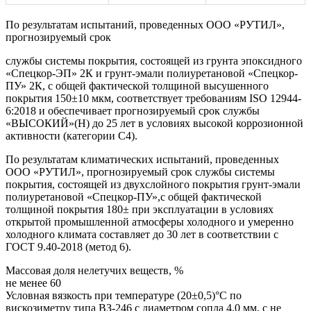
По результатам испытаний, проведенных ООО «РУТИЛ»,
прогнозируемый срок
службы системы покрытия, состоящей из грунта эпоксидного
«Спецкор-ЭП» 2К и грунт-эмали полиуретановой «Спецкор-
ПУ» 2К, с общей фактической толщиной высушенного
покрытия 150±10 мкм, соответствует требованиям ISO 12944-
6:2018 и обеспечивает прогнозируемый срок службы
«ВЫСОКИЙ»(Н) до 25 лет в условиях высокой коррозионной
активности (категории С4).
По результатам климатических испытаний, проведенных
ООО «РУТИЛ», прогнозируемый срок службы системы
покрытия, состоящей из двухслойного покрытия грунт-эмали
полиуретановой «Спецкор-ПУ»,с общей фактической
толщиной покрытия 180± при эксплуатации в условиях
открытой промышленной атмосферы холодного и умеренно
холодного климата составляет до 30 лет в соответствии с
ГОСТ 9.40-2018 (метод 6).
Массовая доля нелетучих веществ, %
не менее 60
Условная вязкость при температуре (20±0,5)°С по
вискозиметру типа ВЗ-246 с диаметром сопла 4,0 мм, с не