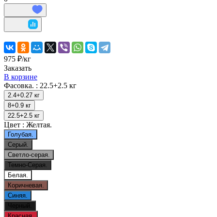
975 ₽/
кг
Заказать
В корзине
Фасовка. :
22.5+2.5 кг
2.4+0.27 кг
8+0.9 кг
22.5+2.5 кг
Цвет :
Желтая.
Голубая.
Серый.
Светло-серая.
Темно-Серая.
Белая.
Коричневая.
Синяя.
Черный.
Красная.