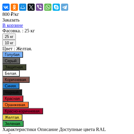
800 ₽/
кг
Заказать
В корзине
Фасовка. :
25 кг
25 кг
10 кг
Цвет :
Желтая.
Голубая.
Серый.
Защитная.
Белая.
Коричневая.
Синяя.
Черный.
Красная.
Оранжевая.
Красно-коричневая.
Желтая.
Зеленая.
Характеристики
Описание
Доступные цвета RAL