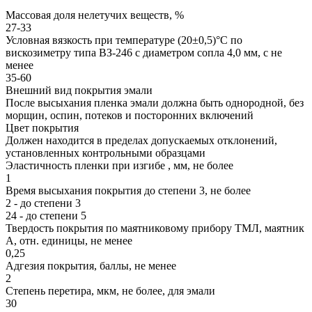
Массовая доля нелетучих веществ, %
27-33
Условная вязкость при температуре (20±0,5)°С по
вискозиметру типа ВЗ-246 с диаметром сопла 4,0 мм, с не
менее
35-60
Внешний вид покрытия эмали
После высыхания пленка эмали должна быть однородной, без
морщин, оспин, потеков и посторонних включений
Цвет покрытия
Должен находится в пределах допускаемых отклонений,
установленных контрольными образцами
Эластичность пленки при изгибе , мм, не более
1
Время высыхания покрытия до степени 3, не более
2 - до степени 3
24 - до степени 5
Твердость покрытия по маятниковому прибору ТМЛ, маятник
А, отн. единицы, не менее
0,25
Адгезия покрытия, баллы, не менее
2
Степень перетира, мкм, не более, для эмали
30