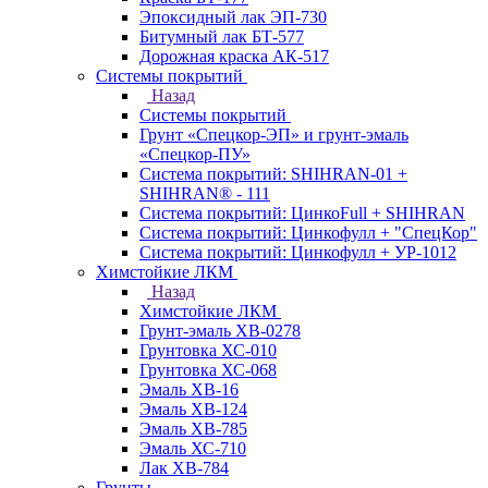
Эпоксидный лак ЭП-730
Битумный лак БТ-577
Дорожная краска АК-517
Системы покрытий
Назад
Системы покрытий
Грунт «Спецкор-ЭП» и грунт-эмаль
«Спецкор-ПУ»
Система покрытий: SHIHRAN-01 +
SHIHRAN® - 111
Система покрытий: ЦинкоFull + SHIHRAN
Система покрытий: Цинкофулл + "СпецКор"
Система покрытий: Цинкофулл + УР-1012
Химстойкие ЛКМ
Назад
Химстойкие ЛКМ
Грунт-эмаль ХВ-0278
Грунтовка ХС-010
Грунтовка ХС-068
Эмаль ХВ-16
Эмаль ХВ-124
Эмаль ХВ-785
Эмаль ХС-710
Лак ХВ-784
Грунты