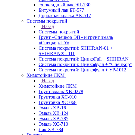
Эпоксидный лак ЭП-730
Битумный лак БТ-577
Дорожная краска АК-517
Системы покрытий
Назад
Системы покрытий
Грунт «Спецкор-ЭП» и грунт-эмаль
«Спецкор-ПУ»
Система покрытий: SHIHRAN-01 +
SHIHRAN® - 111
Система покрытий: ЦинкоFull + SHIHRAN
Система покрытий: Цинкофулл + "СпецКор"
Система покрытий: Цинкофулл + УР-1012
Химстойкие ЛКМ
Назад
Химстойкие ЛКМ
Грунт-эмаль ХВ-0278
Грунтовка ХС-010
Грунтовка ХС-068
Эмаль ХВ-16
Эмаль ХВ-124
Эмаль ХВ-785
Эмаль ХС-710
Лак ХВ-784
Грунты