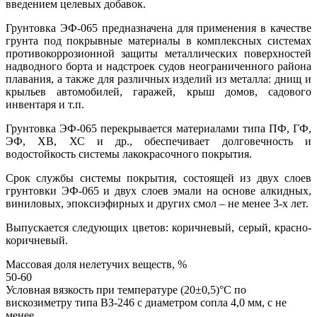
введением целевых добавок.
Грунтовка ЭФ-065 предназначена для применения в качестве
грунта под покрывные материалы в комплексных системах
противокоррозионной защиты металлических поверхностей
надводного борта и надстроек судов неограниченного района
плавания, а также для различных изделий из металла: днищ и
крыльев автомобилей, гаражей, крыш домов, садового
инвентаря и т.п.
Грунтовка ЭФ-065 перекрывается материалами типа ПФ, ГФ,
ЭФ, ХВ, ХС и др., обеспечивает долговечность и
водостойкость системы лакокрасочного покрытия.
Срок службы системы покрытия, состоящей из двух слоев
грунтовки ЭФ-065 и двух слоев эмали на основе алкидных,
виниловых, эпоксиэфирных и других смол – не менее 3-х лет.
Выпускается следующих цветов: коричневый, серый, красно-
коричневый.
Массовая доля нелетучих веществ, %
50-60
Условная вязкость при температуре (20±0,5)°С по
вискозиметру типа ВЗ-246 с диаметром сопла 4,0 мм, с не
менее