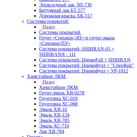
Эпоксидный лак ЭП-730
Битумный лак БТ-577
Дорожная краска АК-517
Системы покрытий
Назад
Системы покрытий
Грунт «Спецкор-ЭП» и грунт-эмаль
«Спецкор-ПУ»
Система покрытий: SHIHRAN-01 +
SHIHRAN® - 111
Система покрытий: ЦинкоFull + SHIHRAN
Система покрытий: Цинкофулл + "СпецКор"
Система покрытий: Цинкофулл + УР-1012
Химстойкие ЛКМ
Назад
Химстойкие ЛКМ
Грунт-эмаль ХВ-0278
Грунтовка ХС-010
Грунтовка ХС-068
Эмаль ХВ-16
Эмаль ХВ-124
Эмаль ХВ-785
Эмаль ХС-710
Лак ХВ-784
Грунты