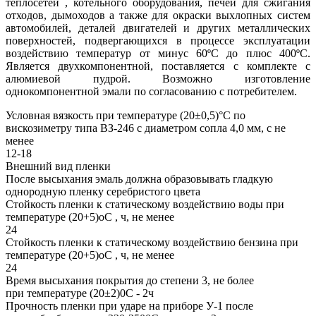
теплосетей , котельного оборудования, печей для сжигания
отходов, дымоходов а также для окраски выхлопных систем
автомобилей, деталей двигателей и других металлических
поверхностей, подвергающихся в процессе эксплуатации
воздействию температур от минус 60ºС до плюс 400ºС.
Является двухкомпонентной, поставляется с комплекте с
алюмиевой пудрой. Возможно изготовление
однокомпонентной эмали по согласованию с потребителем.
Условная вязкость при температуре (20±0,5)°С по
вискозиметру типа ВЗ-246 с диаметром сопла 4,0 мм, с не
менее
12-18
Внешний вид пленки
После высыхания эмаль должна образовывать гладкую
однородную пленку серебристого цвета
Стойкость пленки к статическому воздействию воды при
температуре (20+5)оС , ч, не менее
24
Стойкость пленки к статическому воздействию бензина при
температуре (20+5)оС , ч, не менее
24
Время высыхания покрытия до степени 3, не более
при температуре (20±2)0С - 2ч
Прочность пленки при ударе на приборе У-1 после