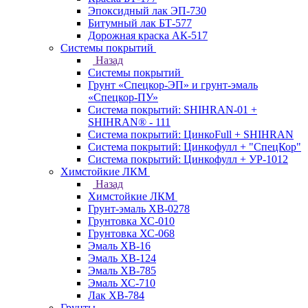
Эпоксидный лак ЭП-730
Битумный лак БТ-577
Дорожная краска АК-517
Системы покрытий
Назад
Системы покрытий
Грунт «Спецкор-ЭП» и грунт-эмаль
«Спецкор-ПУ»
Система покрытий: SHIHRAN-01 +
SHIHRAN® - 111
Система покрытий: ЦинкоFull + SHIHRAN
Система покрытий: Цинкофулл + "СпецКор"
Система покрытий: Цинкофулл + УР-1012
Химстойкие ЛКМ
Назад
Химстойкие ЛКМ
Грунт-эмаль ХВ-0278
Грунтовка ХС-010
Грунтовка ХС-068
Эмаль ХВ-16
Эмаль ХВ-124
Эмаль ХВ-785
Эмаль ХС-710
Лак ХВ-784
Грунты