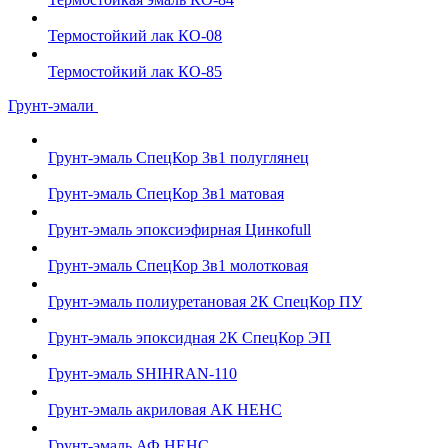
Термостойкий лак КО-08
Термостойкий лак КО-85
Грунт-эмали
Грунт-эмаль СпецКор 3в1 полуглянец
Грунт-эмаль СпецКор 3в1 матовая
Грунт-эмаль эпоксиэфирная Цинкоfull
Грунт-эмаль СпецКор 3в1 молотковая
Грунт-эмаль полиуретановая 2К СпецКор ПУ
Грунт-эмаль эпоксидная 2К СпецКор ЭП
Грунт-эмаль SHIHRAN-110
Грунт-эмаль акриловая АК НЕНС
Грунт-эмаль АФ НЕНС