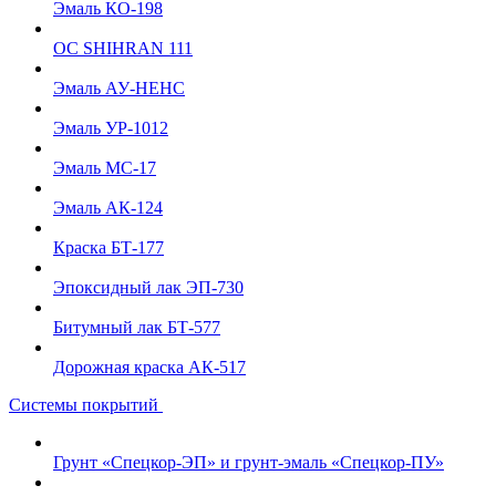
Эмаль КО-198
ОС SHIHRAN 111
Эмаль АУ-НЕНС
Эмаль УР-1012
Эмаль МС-17
Эмаль АК-124
Краска БТ-177
Эпоксидный лак ЭП-730
Битумный лак БТ-577
Дорожная краска АК-517
Системы покрытий
Грунт «Спецкор-ЭП» и грунт-эмаль «Спецкор-ПУ»