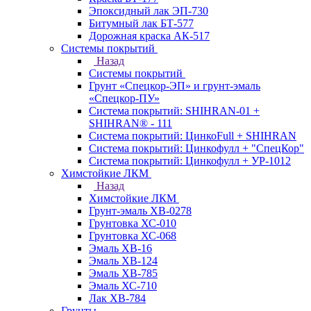
Эпоксидный лак ЭП-730
Битумный лак БТ-577
Дорожная краска АК-517
Системы покрытий
Назад
Системы покрытий
Грунт «Спецкор-ЭП» и грунт-эмаль
«Спецкор-ПУ»
Система покрытий: SHIHRAN-01 +
SHIHRAN® - 111
Система покрытий: ЦинкоFull + SHIHRAN
Система покрытий: Цинкофулл + "СпецКор"
Система покрытий: Цинкофулл + УР-1012
Химстойкие ЛКМ
Назад
Химстойкие ЛКМ
Грунт-эмаль ХВ-0278
Грунтовка ХС-010
Грунтовка ХС-068
Эмаль ХВ-16
Эмаль ХВ-124
Эмаль ХВ-785
Эмаль ХС-710
Лак ХВ-784
Грунты