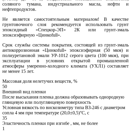
соляного тумана, индустриального масла, нефти и
нефтепродуктов.
Не является самостоятельным материалом! В качестве
грунтовочного слоя рекомендуется использовать грунт
эпоксидный «Спецкор-ЭП» 2К или грунт-эмаль
эпоксиэфирную «Цинкоfull».
Срок службы системы покрытия, состоящей из грунт-эмаль
антикоррозионная «Цинкоfull» эпоксиэфирная (50 мкм) и
полиуретановой эмали УР-1012 серого цвета (100 мкм), при
эксплуатации в условиях открытой промышленной
атмосферы умеренно-холодного климата (УХЛ1) составляет
не менее 15 лет.
Массовая доля нелетучих веществ, %
50
Внешний вид пленки
После высыхания пленка должна образовывать однородную
глянцевую или полуглянцевую поверхность
Условная вязкость по вискозиметру типа ВЗ-246 с диаметром
сопла 4 мм при температуре (20,0±0,5)°С, с
35
Эластичность пленки при изгибе , мм, не более
1