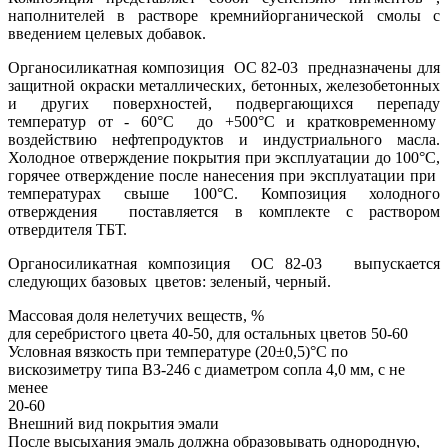
наполнителей в растворе кремнийорганической смолы с
введением целевых добавок.
Органосиликатная композиция ОС 82-03 предназначены для
защитной окраски металлических, бетонных, железобетонных
и других поверхностей, подвергающихся перепаду
температур от - 60°С до +500°С и кратковременному
воздействию нефтепродуктов и индустриального масла.
Холодное отверждение покрытия при эксплуатации до 100°С,
горячее отверждение после нанесения при эксплуатации при
температурах свыше 100°С. Композиция холодного
отверждения поставляется в комплекте с раствором
отвердителя ТБТ.
Органосиликатная композиция ОС 82-03 выпускается
следующих базовых цветов: зеленый, черный.
Массовая доля нелетучих веществ, %
для серебристого цвета 40-50, для остальных цветов 50-60
Условная вязкость при температуре (20±0,5)°С по
вискозиметру типа ВЗ-246 с диаметром сопла 4,0 мм, с не
менее
20-60
Внешний вид покрытия эмали
После высыхания эмаль должна образовывать однородную,