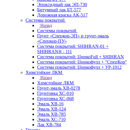
Эпоксидный лак ЭП-730
Битумный лак БТ-577
Дорожная краска АК-517
Системы покрытий
Назад
Системы покрытий
Грунт «Спецкор-ЭП» и грунт-эмаль
«Спецкор-ПУ»
Система покрытий: SHIHRAN-01 +
SHIHRAN® - 111
Система покрытий: ЦинкоFull + SHIHRAN
Система покрытий: Цинкофулл + "СпецКор"
Система покрытий: Цинкофулл + УР-1012
Химстойкие ЛКМ
Назад
Химстойкие ЛКМ
Грунт-эмаль ХВ-0278
Грунтовка ХС-010
Грунтовка ХС-068
Эмаль ХВ-16
Эмаль ХВ-124
Эмаль ХВ-785
Эмаль ХС-710
Лак ХВ-784
Грунты